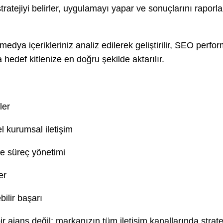
r, stratejiyi belirler, uygulamayı yapar ve sonuçlarını rap
edya içerikleriniz analiz edilerek geliştirilir, SEO perform
hedef kitlenize en doğru şekilde aktarılır.
ler
el kurumsal iletişim
e süreç yönetimi
er
bilir başarı
r ajans değil; markanızın tüm iletişim kanallarında stra