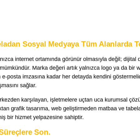
abeladan Sosyal Medyaya Tüm Alanlarda 
ızca internet ortamında görünür olmasıyla değil; dijital 
e mümkündür. Marka değeri artık yalnızca logo ya da bir we
e-posta imzasına kadar her detayda kendini göstermelid
aşmasını sağlar.
merkezden karşılayan, işletmelere uçtan uca kurumsal çözü
ılıktan grafik tasarıma, web geliştirmeden matbaa ve tab
ş bir hizmet yelpazesine sahiptir.
 Süreçlere Son.