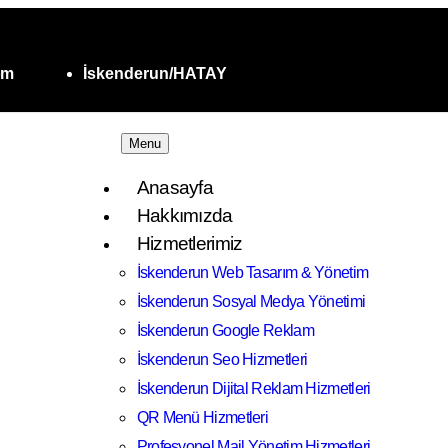
om
İskenderun/HATAY
Menu
Anasayfa
Hakkımızda
Hizmetlerimiz
İskenderun Web Tasarım & Yönetim
İskenderun Sosyal Medya Yönetimi
İskenderun Google Reklam
İskenderun Seo Hizmetleri
İskenderun Dijital Reklam Hizmetleri
QR Menü Hizmetleri
Profesyonel Mail Yönetim Hizmetleri