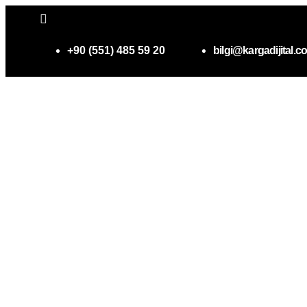
+90 (551) 485 59 20
bilgi@kargadijital.c