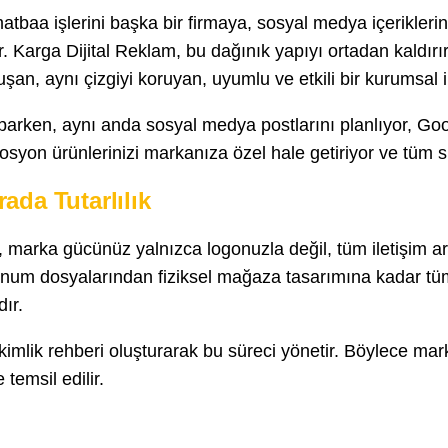
 matbaa işlerini başka bir firmaya, sosyal medya içerikler
Karga Dijital Reklam, bu dağınık yapıyı ortadan kaldırır.
an, aynı çizgiyi koruyan, uyumlu ve etkili bir kurumsal il
parken, aynı anda sosyal medya postlarını planlıyor, Go
osyon ürünlerinizi markanıza özel hale getiriyor ve tüm s
ada Tutarlılık
 marka gücünüz yalnızca logonuzla değil, tüm iletişim araçl
unum dosyalarından fiziksel mağaza tasarımına kadar tüm 
dır.
imlik rehberi oluşturarak bu süreci yönetir. Böylece mar
 temsil edilir.