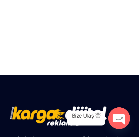
Bize Ulaş 😇
Open
Web sitesi tasarımı, SEO stratejisi, sosyal medya